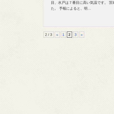
目、水戸は７番目に高い気温です。 
た。 予報によると、明…
2 / 3
«
1
2
3
»