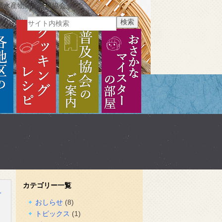
県水産物開発普及協会
ご紹介
各地区のご紹介
クッキングレシピ
普及協会のご案内
おさかなマイスターの部
カテゴリー一覧
グ
おしらせ
(8)
トピックス
(1)