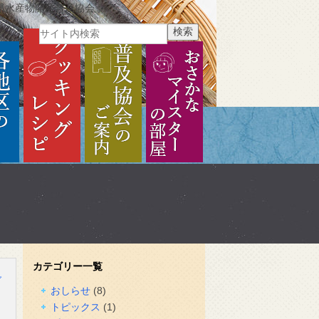
県水産物開発普及協会
ご紹介
各地区のご紹介
クッキングレシピ
普及協会のご案内
おさかなマイスターの部
カテゴリー一覧
グ
おしらせ
(8)
トピックス
(1)