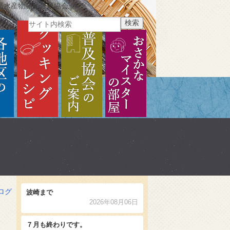
県水産物開発普及協会
ご紹介
各地区のご紹介
クッキングレシピ
普及協会のご案内
おさかなマイスターの部
ログ
波崎まで
2026年08月06日
７月も終わりです。