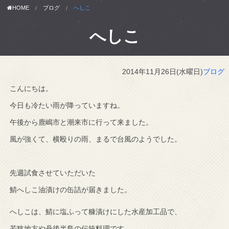
HOME
ブログ
へしこ
へしこ
2014年11月26日(水曜日)
ブログ
こんにちは。
今日も冷たい雨が降っていますね。
午後から鹿嶋市と潮来市に行って来ました。
風が強くて、横殴りの雨、まるで台風のようでした。
先週試食させていただいた
鯖へしこ油漬けの缶詰が届きました。
へしこは、鯖に塩ふって糠漬けにした水産加工品で、
若狭地方や丹後半島の伝統料理です。