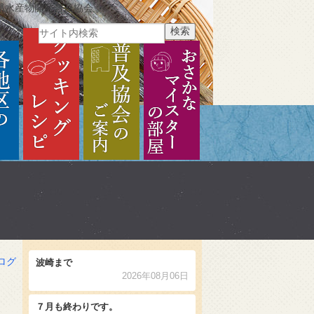
県水産物開発普及協会
ご紹介
各地区のご紹介
クッキングレシピ
普及協会のご案内
おさかなマイスターの部
ログ
波崎まで
2026年08月06日
７月も終わりです。