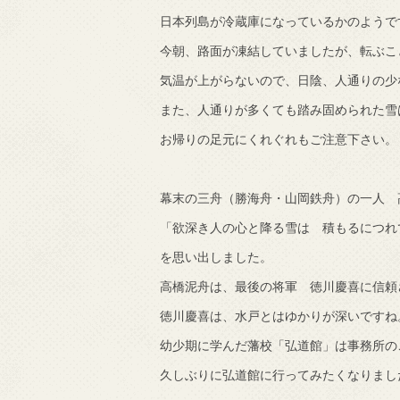
日本列島が冷蔵庫になっているかのようで
で知りました。
今朝、路面が凍結していましたが、転ぶこ
気温が上がらないので、日陰、人通りの少
また、人通りが多くても踏み固められた雪
お帰りの足元にくれぐれもご注意下さい。
幕末の三舟（
勝海舟・山岡鉄舟）
の一人 
「欲深き人の心と降る雪は 積もるにつれ
を思い出しました。
高橋泥舟は、最後の将軍 徳川慶喜に信頼
徳川慶喜は、水戸とはゆかりが深いですね
幼少期に学んだ藩校「弘道館」は事務所の
久しぶりに弘道館に行ってみたくなりまし