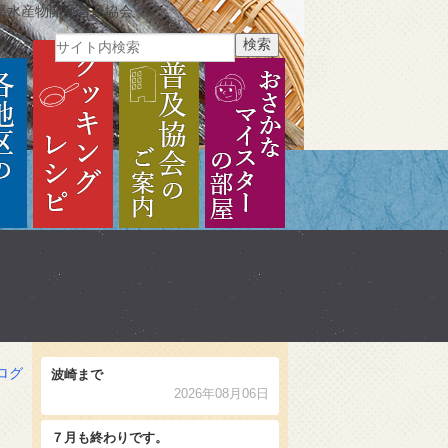
県水産物開発普及協会
ご紹介
各地区のご紹介
クッキングレシピ
普及協会のご案内
おさかなマイスターの部
ログ
波崎まで
2026年08月06日
７月も終わりです。