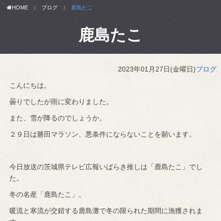
HOME
ブログ
鹿島たこ
鹿島たこ
2023年01月27日(金曜日)
ブログ
こんにちは。
曇りでしたが雨に変わりました。
また、雪が降るのでしょうか。
２９日は勝田マラソン、悪条件にならないことを願います。
今日放送の茨城県テレビ広報いばらき推しは「鹿島たこ」でし
た。
冬の名産「鹿島たこ」。
暖流と寒流が交錯する鹿島灘で冬の限られた期間に漁獲されま