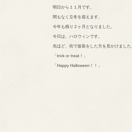
明日から１１月です。
で知りました。
間もなく立冬を迎えます。
今年も残り２ヶ月となりました。
今日は、ハロウィンです。
先ほど、街で仮装をした方を見かけました
「trick or treat！」
「Happy Halloween！！」