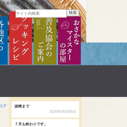
県水産物開発普及協会
ご紹介
各地区のご紹介
クッキングレシピ
普及協会のご案内
おさかなマイスターの部
ログ
波崎まで
2026年08月06日
７月も終わりです。