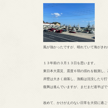
震
風が強かったですが、晴れていて海がきれ
１３年前の３月１３日を思います。
東日本大震災、震度６弱の揺れを観測し、
岸壁は大きく崩落し、漁船は沈没したり打
復興は進んでいますが、まだまだ道半ばで
改めて、かけがえのない日常を大切に過ご