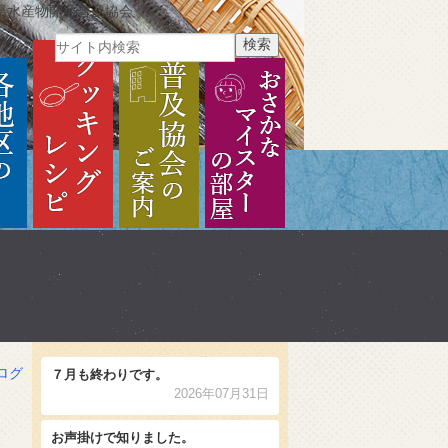
県水産物開発普及協会
ご紹介
各地区のご紹介
クッキングレシピ
普及協会のご案内
おさかなマイスターの部
ログ
７月も終わりです。
2026年07月31日
お声掛けで知りました。