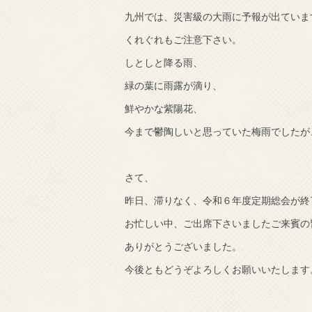
九州では、災害級の大雨に予報が出ていま
で知りました。
くれぐれもご注意下さい。
しとしと降る雨、
緑の葉に雨露が滴り、
鮮やかな紫陽花、
今まで鬱陶しいと思っていた梅雨でしたが
さて、
昨日、滞りなく、令和６年度定期総会が終
お忙しい中、ご出席下さいましたご来賓の
ありがとうございました。
今後ともどうぞよろしくお願いいたします