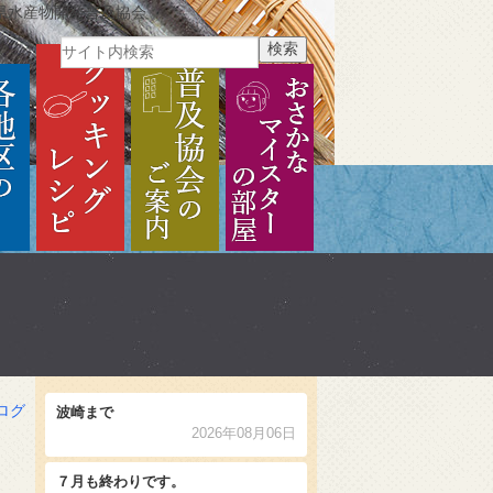
県水産物開発普及協会
ご紹介
各地区のご紹介
クッキングレシピ
普及協会のご案内
おさかなマイスターの部
ログ
波崎まで
2026年08月06日
７月も終わりです。