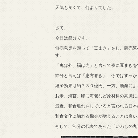
天気も良くて、何よりでした。
で知りました。
さて、
今日は節分です。
無病息災を願って「豆まき」をし、商売繁
す。
「鬼は外、福は内」と言って夜に豆まきを
節分と言えば「恵方巻き」、今ではすっか
経済効果は約７３０億円、一方、廃棄によ
お米、海苔、卵に海老など原材料の高騰に
最近、和食離れをしていると言われる日本
和食文化に触れる機会が増えることは良い
そして、節分の代表であった「いわしの丸