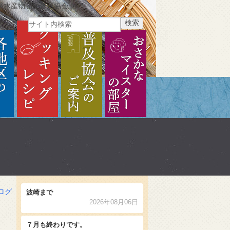
県水産物開発普及協会
ご紹介
各地区のご紹介
クッキングレシピ
普及協会のご案内
おさかなマイスターの部
ログ
波崎まで
2026年08月06日
７月も終わりです。