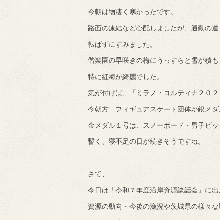
今朝は物凄く寒かったです。
で知りました。
路面の凍結など心配しましたが、通勤の道
転ばずにすみました。
偕楽園の早咲きの梅にうっすらと雪が積も
特に紅梅が綺麗でした。
気が付けば、「ミラノ・コルティナ２０２
今朝方、フィギュアスケート団体が銀メダ
金メダル１号は、スノーボード・男子ビッ
暫く、寝不足の日が続きそうですね。
さて、
今日は「令和７年度沿岸資源談話会」に出
資源の動向・今後の漁況や茨城県の様々な