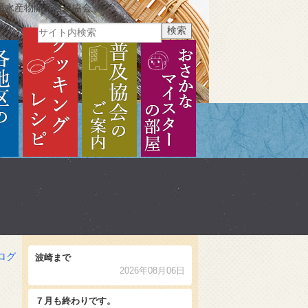
県水産物開発普及協会
ご紹介
各地区のご紹介
クッキングレシピ
普及協会のご案内
おさかなマイスターの部
ログ
波崎まで
2026年08月06日
７月も終わりです。