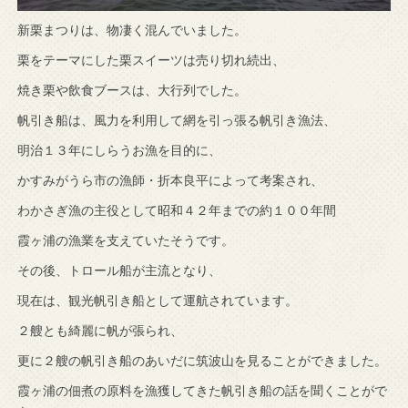
新栗まつりは、物凄く混んでいました。
栗をテーマにした栗スイーツは売り切れ続出、
焼き栗や飲食ブースは、大行列でした。
帆引き船は、風力を利用して網を引っ張る帆引き漁法、
明治１３年にしらうお漁を目的に、
かすみがうら市の漁師・折本良平によって考案され、
わかさぎ漁の主役として昭和４２年までの約１００年間
霞ヶ浦の漁業を支えていたそうです。
その後、トロール船が主流となり、
現在は、観光帆引き船として運航されています。
２艘とも綺麗に帆が張られ、
更に２艘の帆引き船のあいだに筑波山を見ることができました。
霞ヶ浦の佃煮の原料を漁獲してきた帆引き船の話を聞くことがで