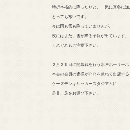
時折本格的に降ったりと、一気に真冬に逆
で知りました。
とっても寒いです。
今は雨も雪も降っていませんが、
夜にはまた、雪が降る予報が出ています。
くれぐれもご注意下さい。
２月２５日に開幕戦を行う水戸ホーリーホ
本会の会員の皆様がＰＲを兼ねて出店する
ケーズデンキサッカースタジアムに
是非、足をお運び下さい。