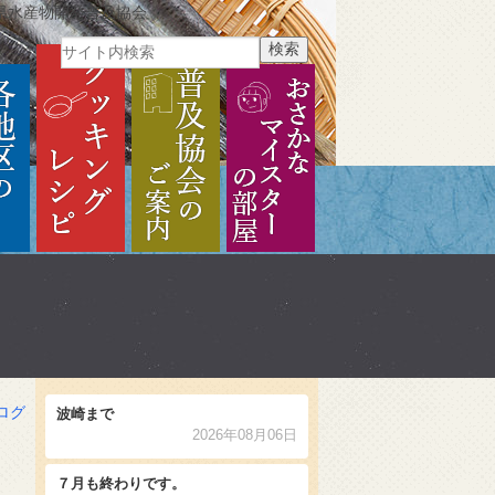
県水産物開発普及協会
ご紹介
各地区のご紹介
クッキングレシピ
普及協会のご案内
おさかなマイスターの部
ログ
波崎まで
2026年08月06日
７月も終わりです。