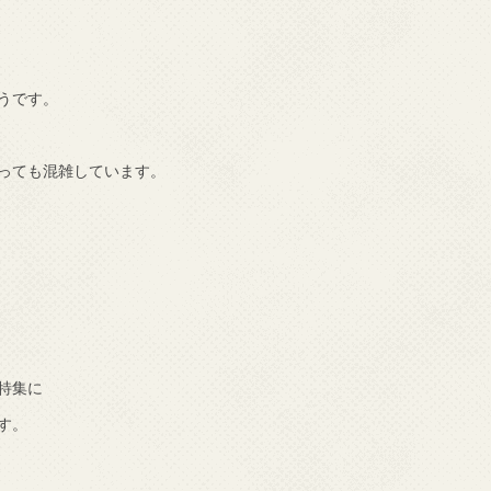
うです。
っても混雑しています。
特集に
す。