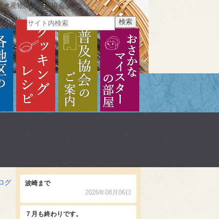
県水産物開発普及協会
ご紹介
各地区のご紹介
クッキングレシピ
普及協会のご案内
おさかなマイスターの部
ログ
波崎まで
2026年08月06日
７月も終わりです。