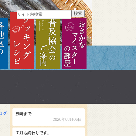
県水産物開発普及協会
ご紹介
各地区のご紹介
クッキングレシピ
普及協会のご案内
おさかなマイスターの部
ログ
波崎まで
2026年08月06日
７月も終わりです。