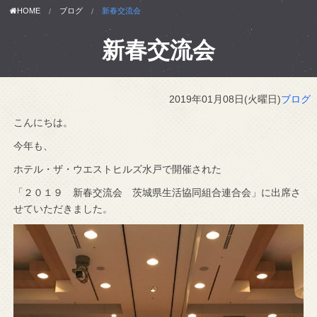
HOME
ブログ
新春交流会
新春交流会
2019年01月08日(火曜日)
ブログ
こんにちは。
今年も、
ホテル・ザ・ウエストヒルズ水戸で開催された
「２０１９ 新春交流会 茨城県生活協同組合連合会」に出席さ
せていただきました。