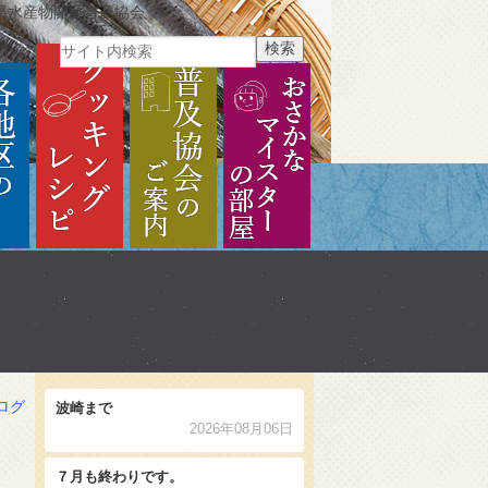
県水産物開発普及協会
ご紹介
各地区のご紹介
クッキングレシピ
普及協会のご案内
おさかなマイスターの部
ログ
波崎まで
2026年08月06日
７月も終わりです。