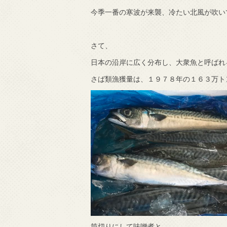
今季一番の寒波が来襲、冷たい北風が吹い
で知りました。
さて、
日本の沿岸に広く分布し、大衆魚と呼ばれ
さば類漁獲量は、１９７８年の１６３万ト
筒切りにして味噌煮と、