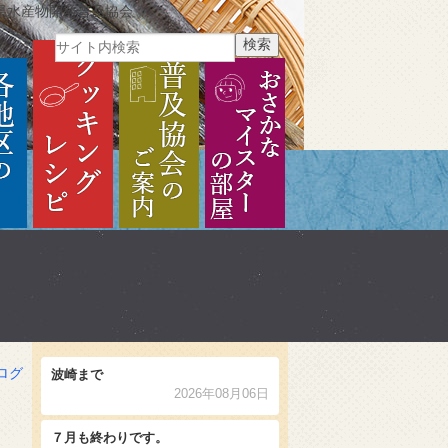
県水産物開発普及協会
ご紹介
各地区のご紹介
クッキングレシピ
普及協会のご案内
おさかなマイスターの部
ログ
波崎まで
2026年08月06日
７月も終わりです。