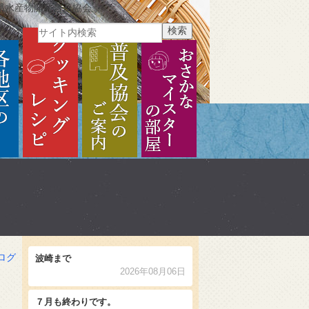
県水産物開発普及協会
ご紹介
各地区のご紹介
クッキングレシピ
普及協会のご案内
おさかなマイスターの部
ログ
波崎まで
2026年08月06日
７月も終わりです。