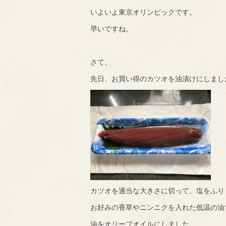
いよいよ東京オリンピックです。
で知りました。
早いですね。
さて、
先日、お買い得のカツオを油漬けにしまし
カツオを適当な大きさに切って、塩をふり
お好みの香草やニンニクを入れた低温の油
油をオリーブオイルにしました。