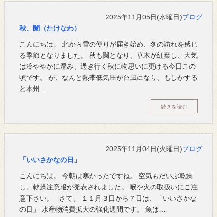
2025年11月05日(水曜日)
ブログ
秋、闌（たけなわ）
こんにちは。 北から雪の便りが届き始め、冬の訪れを感じ
る季節となりました。 秋も闌となり、草木が紅葉し、大気
は冷ややかに澄み、過ぎ行く秋に物思いに更ける今日この
頃です。 が、なんと熱帯低気圧が台風になり、もしかする
と本州…
続きを読む
2025年11月04日(火曜日)
ブログ
「いいさかなの日」
こんにちは。 今朝は寒かったですね。 空気もだいぶ乾燥
し、乾燥注意報が発表されました。 喉や火の取扱いにご注
意下さい。 さて、 １１月３日から７日は、「いいさかな
の日」 水産物消費拡大の強化週間です。 魚は…