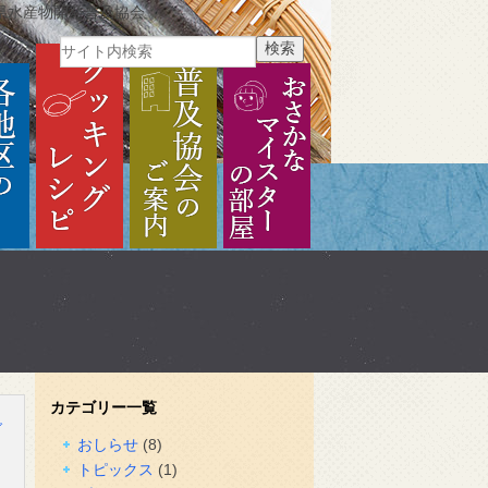
県水産物開発普及協会
ご紹介
各地区のご紹介
クッキングレシピ
普及協会のご案内
おさかなマイスターの部
カテゴリー一覧
グ
おしらせ
(8)
トピックス
(1)