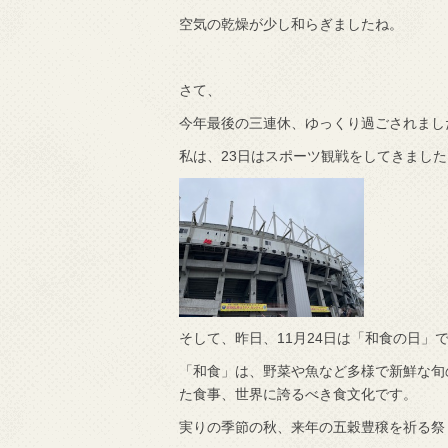
空気の乾燥が少し和らぎましたね。
で知りました。
さて、
今年最後の三連休、ゆっくり過ごされまし
私は、23日はスポーツ観戦をしてきました
そして、昨日、11月24日は「和食の日」
「和食」は、野菜や魚など多様で新鮮な旬
た食事、世界に誇るべき食文化です。
実りの季節の秋、来年の五穀豊穣を祈る祭