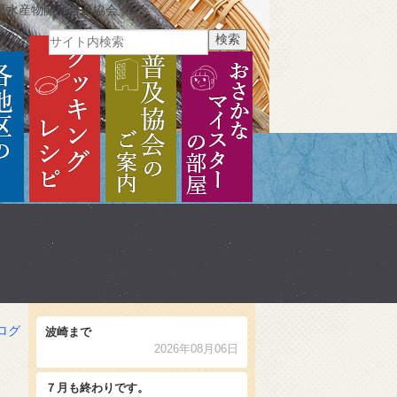
県水産物開発普及協会
ご紹介
各地区のご紹介
クッキングレシピ
普及協会のご案内
おさかなマイスターの部
ログ
波崎まで
2026年08月06日
７月も終わりです。