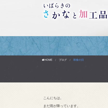
HOME
ブログ
和食の日
こんにちは。
わりです。
まだ雨が降っています。