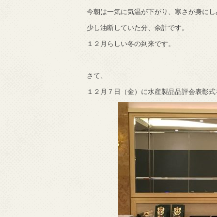
今朝は一気に気温が下がり、寒さが身にし
震
少し油断していた分、余計です。
１２月らしい冬の到来です。
さて、
１２月７日（金）に水産製品品評会表彰式