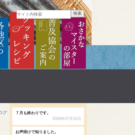
県水産物開発普及協会
ご紹介
各地区のご紹介
クッキングレシピ
普及協会のご案内
おさかなマイスターの部
ログ
７月も終わりです。
2026年07月31日
お声掛けで知りました。