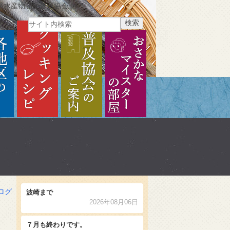
県水産物開発普及協会
ご紹介
各地区のご紹介
クッキングレシピ
普及協会のご案内
おさかなマイスターの部
ログ
波崎まで
2026年08月06日
７月も終わりです。