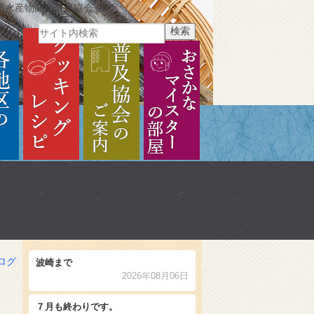
県水産物開発普及協会
ご紹介
各地区のご紹介
クッキングレシピ
普及協会のご案内
おさかなマイスターの部
ログ
波崎まで
2026年08月06日
７月も終わりです。