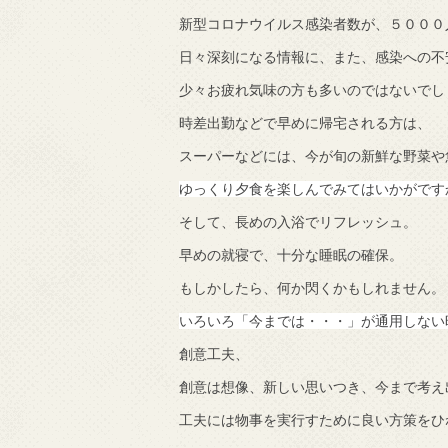
新型コロナウイルス感染者数が、５０００
で知りました。
日々深刻になる情報に、また、感染への不
少々お疲れ気味の方も多いのではないでし
時差出勤などで早めに帰宅される方は、
スーパーなどには、今が旬の新鮮な野菜や
ゆっくり夕食を楽しんでみてはいかがです
そして、長めの入浴でリフレッシュ。
早めの就寝で、十分な睡眠の確保。
もしかしたら、何か閃くかもしれません。
いろいろ「今までは・・・」が通用しない
創意工夫、
創意は想像、新しい思いつき、今まで考え
工夫には物事を実行すために良い方策をひ