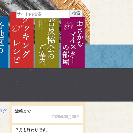
県水産物開発普及協会
ご紹介
各地区のご紹介
クッキングレシピ
普及協会のご案内
おさかなマイスターの部
ログ
波崎まで
2026年08月06日
７月も終わりです。