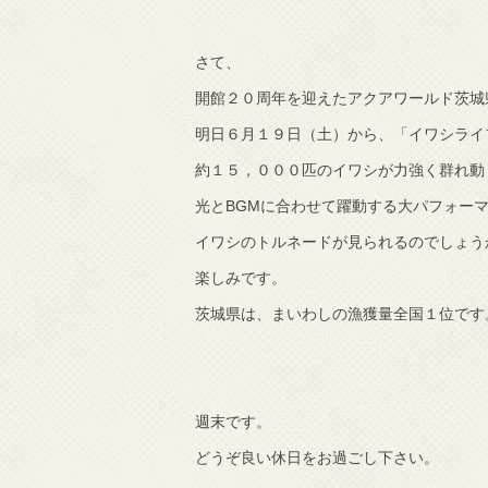
で知りました。
さて、
開館２０周年を迎えたアクアワールド茨城
明日６月１９日（土）から、「イワシライ
約１５，０００匹のイワシが力強く群れ動
光とBGMに合わせて躍動する大パフォー
イワシのトルネードが見られるのでしょう
楽しみです。
茨城県は、まいわしの漁獲量全国１位です
週末です。
どうぞ良い休日をお過ごし下さい。