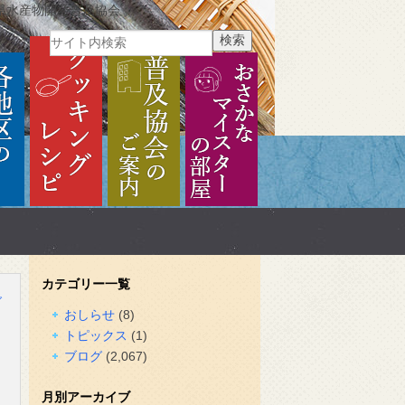
県水産物開発普及協会
ご紹介
各地区のご紹介
クッキングレシピ
普及協会のご案内
おさかなマイスターの部
カテゴリー一覧
グ
おしらせ
(8)
トピックス
(1)
ブログ
(2,067)
月別アーカイブ