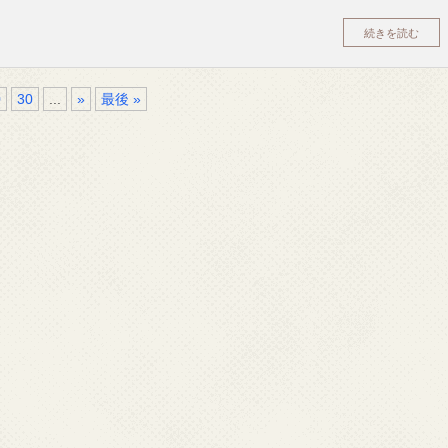
続きを読む
0
30
...
»
最後 »