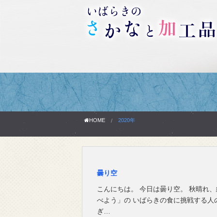
HOME
2020年
曇り空
こんにちは。 今日は曇り空。 秋晴れ
べよう」の いばらきの食に挑戦する人
ぎ…