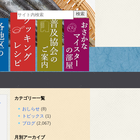
県水産物開発普及協会
ご紹介
各地区のご紹介
クッキングレシピ
普及協会のご案内
おさかなマイスターの部
カテゴリー一覧
グ
おしらせ
(8)
トピックス
(1)
ブログ
(2,067)
月別アーカイブ